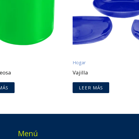
Hogar
seosa
Vajilla
MÁS
LEER MÁS
Menú