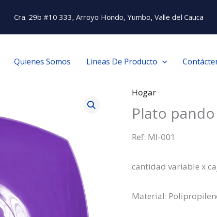
Cra. 29b #10 333, Arroyo Hondo, Yumbo, Valle del Cauca
Quienes Somos
Lineas De Producto
Contácte
Hogar
Plato pando
Ref: MI-001
cantidad variable x ca
Material: Polipropilen