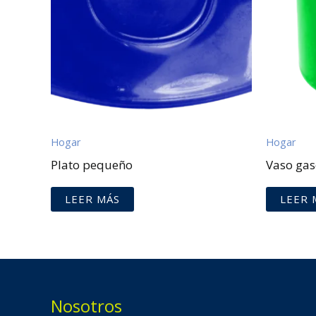
Hogar
Hogar
Plato pequeño
Vaso ga
LEER MÁS
LEER 
Nosotros