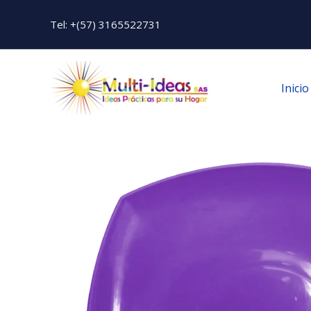
Ir
Tel: +(57) 3165522731
al
contenido
Inicio