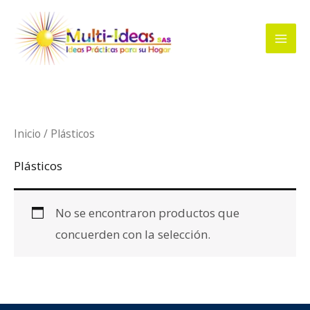
Ir
al
contenido
Inicio
/ Plásticos
Plásticos
No se encontraron productos que
concuerden con la selección.